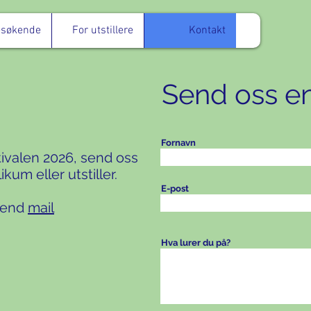
esøkende
For utstillere
Kontakt
Send oss e
Fornavn
ivalen 2026, send oss
kum eller utstiller.
E-post
 send
mail
Hva lurer du på?