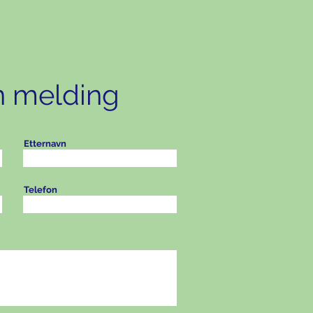
n melding
Etternavn
Telefon