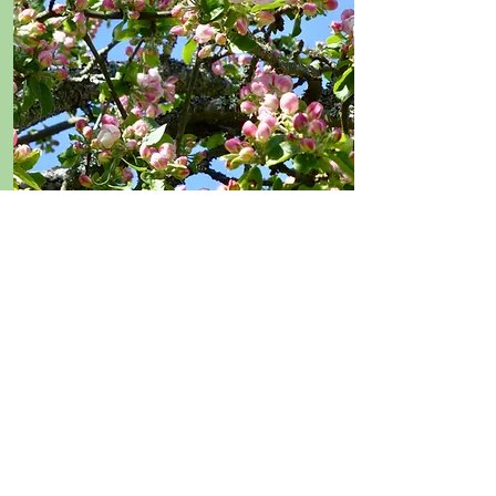
Områdekart
Kart over
Eplefestivalens område